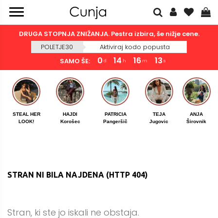
DRUGA STOPNJA ZNIŽANJA. Pestra izbira, še nižje cene.
POLETJE30
Aktiviraj kodo popusta
0
14
16
13
SAMO ŠE:
d
h
m
s
STEAL HER
HAJDI
PATRICIA
TEJA
ANJA
LOOK!
Korošec
Pangeršič
Jugovic
Širovnik
STRAN NI BILA NAJDENA (HTTP 404)
Stran, ki ste jo iskali ne obstaja.