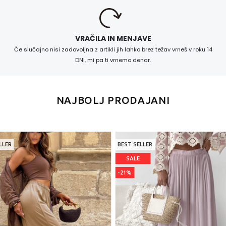
VRAČILA IN MENJAVE
Če slučajno nisi zadovoljna z artikli jih lahko brez težav vrneš v roku 14
DNI, mi pa ti vrnemo denar.
NAJBOLJ PRODAJANI
LLER
BEST SELLER
SALE
-21%