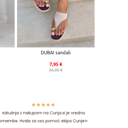
DUBAI sandali
BON
7,95 €
36,95 €
»Izkušnja z nakupom na Cunja.si je vredna
»Naročila vč
omembe. Hvala za vso pomoč ekipa Cunje!«
in pri