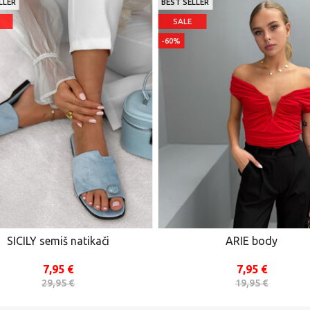
LLER
BEST SELLER
SALE
-60%
SICILY semiš natikači
ARIE body
7,95 €
7,95 €
29,95 €
19,95 €