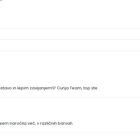
ostavo in lepim zavijanjem🩷 Cunja Team, top ste
sem naročila več, v različnih barvah.