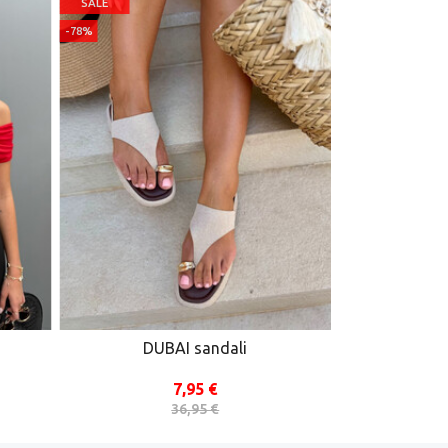
SALE
BEST SELLER
-78%
SALE
-51%
DUBAI sandali
ISA
7,95 €
36,95 €