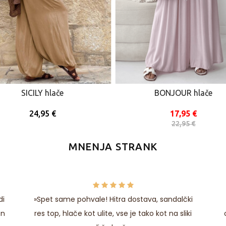
SICILY hlače
BONJOUR hlače
24,95 €
17,95 €
22,95 €
MNENJA STRANK
di
»Spet same pohvale! Hitra dostava, sandalčki
en
res top, hlače kot ulite, vse je tako kot na sliki