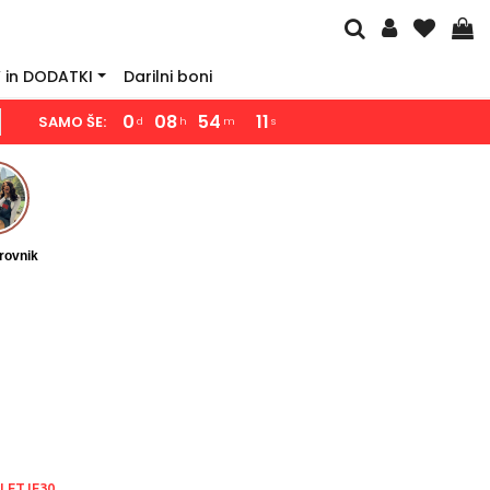
 in DODATKI
Darilni boni
0
08
54
10
SAMO ŠE:
d
h
m
s
rovnik
A
)
LETJE30