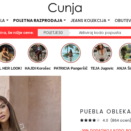
ILA
POLETNA RAZPRODAJA
JEANS KOLEKCIJA
OBUTEV
a, še nižje cene.
POLETJE30
Aktiviraj kodo popusta
L HER LOOK!
HAJDI Korošec
PATRICIA Pangeršič
TEJA Jugovic
ANJA Ši
PUEBLA OBLEK
4.0
(864 ocen
-30% DODATNO S KODO: PO