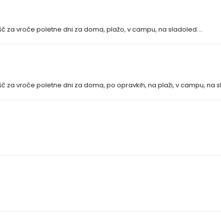
ašč za vroče poletne dni za doma, plažo, v campu, na sladoled....
šč za vroče poletne dni za doma, po opravkih, na plaži, v campu, na sl