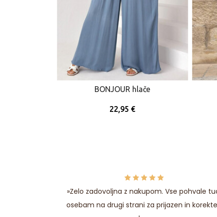
če s patentom
BONJOUR hlače
22,95 €
upanja vredna
»Zelo zadovoljna z nakupom. Vse pohvale tu
vite izdelke!
osebam na drugi strani za prijazen in korekt