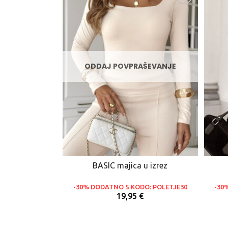
ODDAJ POVPRAŠEVANJE
BASIC majica u izrez
-30% DODATNO S KODO: POLETJE30
-30
19,95 €