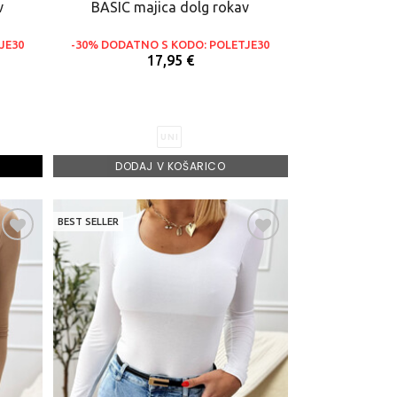
v
BASIC majica dolg rokav
JE30
-30% DODATNO S KODO: POLETJE30
17,95 €
UNI
DODAJ V KOŠARICO
BEST SELLER