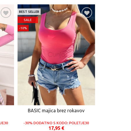
BEST SELLER
SALE
-10%
BASIC majica brez rokavov
JE30
-30% DODATNO S KODO: POLETJE30
17,95 €