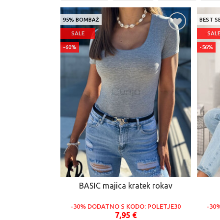
95% BOMBAŽ
BEST S
SALE
SAL
-60%
-56%
BASIC majica kratek rokav
-30% DODATNO S KODO: POLETJE30
-30
7,95 €