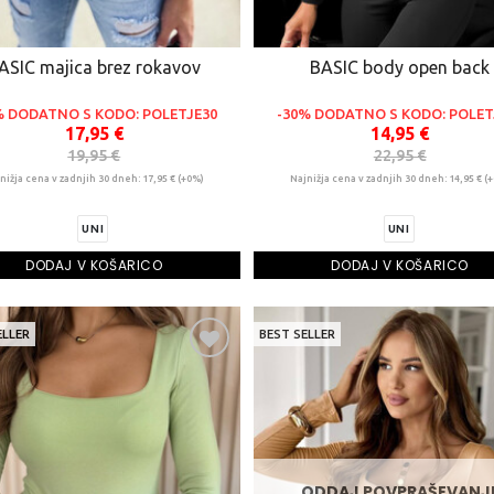
ASIC majica brez rokavov
BASIC body open back
% DODATNO S KODO: POLETJE30
-30% DODATNO S KODO: POLET
17,95 €
14,95 €
19,95 €
22,95 €
nižja cena v zadnjih 30 dneh: 17,95 € (+0%)
Najnižja cena v zadnjih 30 dneh: 14,95 € (
UNI
UNI
DODAJ V KOŠARICO
DODAJ V KOŠARICO
ELLER
BEST SELLER
ODDAJ POVPRAŠEVANJ