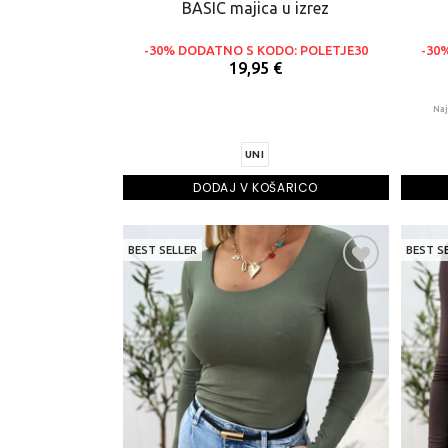
BASIC majica u izrez
-30% DODATNO S KODO: POLETJE30
-30
19,95 €
Naj
UNI
DODAJ V KOŠARICO
BEST SELLER
BEST S