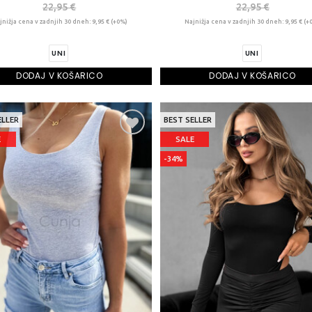
22,95 €
22,95 €
jnižja cena v zadnjih 30 dneh: 9,95 € (+0%)
Najnižja cena v zadnjih 30 dneh: 9,95 € (+
UNI
UNI
DODAJ V KOŠARICO
DODAJ V KOŠARICO
ELLER
BEST SELLER
E
SALE
-34%