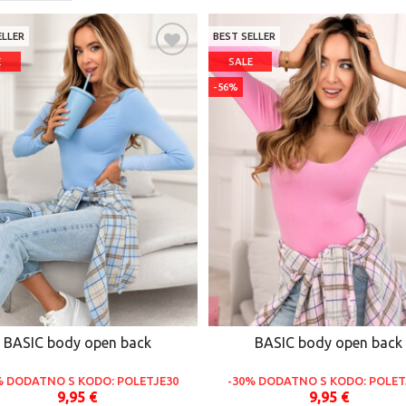
ELLER
BEST SELLER
E
SALE
-56%
BASIC body open back
BASIC body open back
% DODATNO S KODO: POLETJE30
-30% DODATNO S KODO: POLET
9,95 €
9,95 €