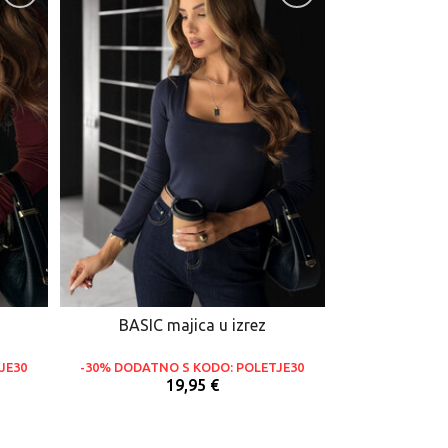
BASIC majica u izrez
JE30
-30% DODATNO S KODO: POLETJE30
19,95 €