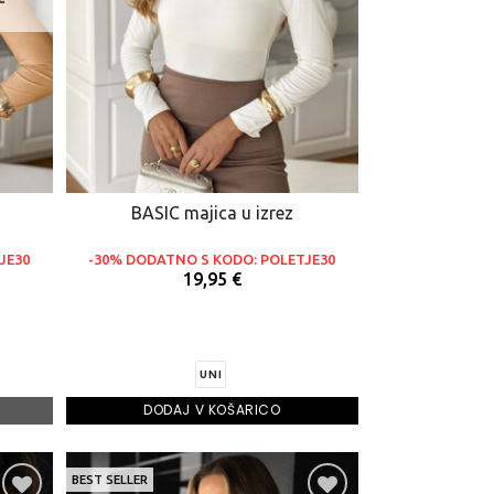
BASIC majica u izrez
JE30
-30% DODATNO S KODO: POLETJE30
19,95 €
UNI
DODAJ V KOŠARICO
BEST SELLER