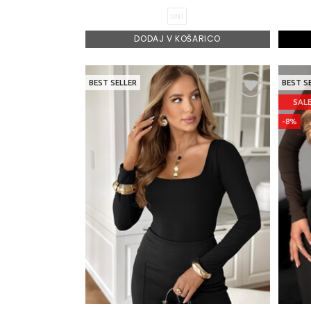
UNI
DODAJ V KOŠARICO
BEST SELLER
BEST S
SAL
-8%