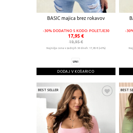
BASIC majica brez rokavov
B
-30% DODATNO S KODO: POLETJE30
-30
17,95 €
19,95 €
Najnižja cena v zadnjih 30 dneh: 17,95 € (+0%)
Naj
UNI
DODAJ V KOŠARICO
BEST SELLER
BEST S