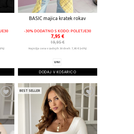
BASIC majica kratek rokav
JE30
-30% DODATNO S KODO: POLETJE30
7,95 €
19,95 €
+0%)
Najnižja cena v zadnjih 30 dneh: 7,95 € (+0%)
UNI
DODAJ V KOŠARICO
BEST SELLER
E