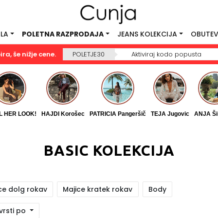
ILA
POLETNA RAZPRODAJA
JEANS KOLEKCIJA
OBUTEV
a, še nižje cene.
POLETJE30
Aktiviraj kodo popusta
L HER LOOK!
HAJDI Korošec
PATRICIA Pangeršič
TEJA Jugovic
ANJA Ši
BASIC KOLEKCIJA
ce dolg rokav
Majice kratek rokav
Body
vrsti po