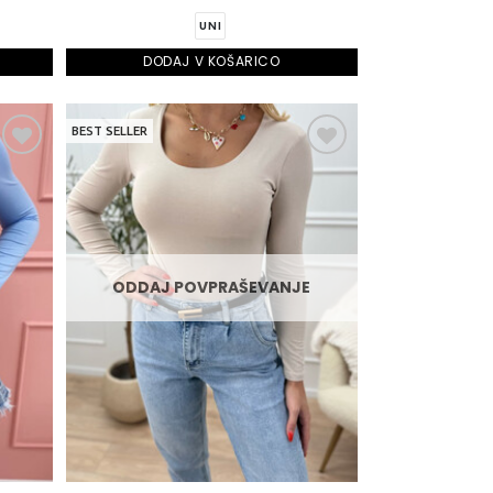
UNI
DODAJ V KOŠARICO
BEST SELLER
ODDAJ POVPRAŠEVANJE