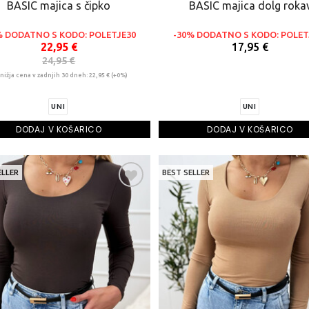
BASIC majica s čipko
BASIC majica dolg roka
% DODATNO S KODO: POLETJE30
-30% DODATNO S KODO: POLET
22,95 €
17,95 €
24,95 €
nižja cena v zadnjih 30 dneh: 22,95 € (+0%)
UNI
UNI
DODAJ V KOŠARICO
DODAJ V KOŠARICO
ELLER
BEST SELLER