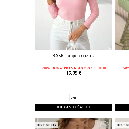
BASIC majica u izrez
-30% DODATNO S KODO: POLETJE30
-30
19,95 €
UNI
DODAJ V KOŠARICO
BEST SELLER
BEST S