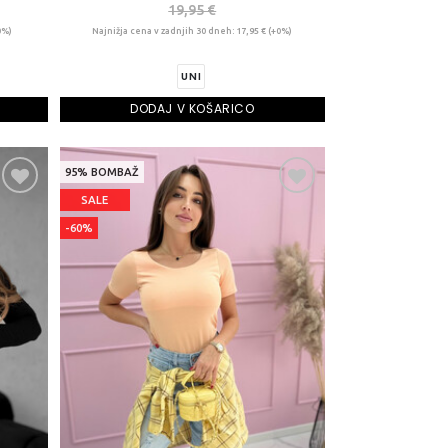
19,95 €
0%)
Najnižja cena v zadnjih 30 dneh: 17,95 € (+0%)
UNI
DODAJ V KOŠARICO
95% BOMBAŽ
SALE
-60%