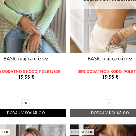
BASIC majica u izrez
BASIC majica u izrez
% DODATNO S KODO: POLETJE30
-30% DODATNO S KODO: POLET
19,95 €
19,95 €
UNI
UNI
DODAJ V KOŠARICO
DODAJ V KOŠARICO
ELLER
BEST SELLER