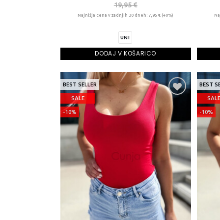
19,95 €
Najnižja cena v zadnjih 30 dneh: 7,95 € (+0%)
Na
UNI
DODAJ V KOŠARICO
BEST SELLER
BEST S
SALE
SAL
-10%
-10%