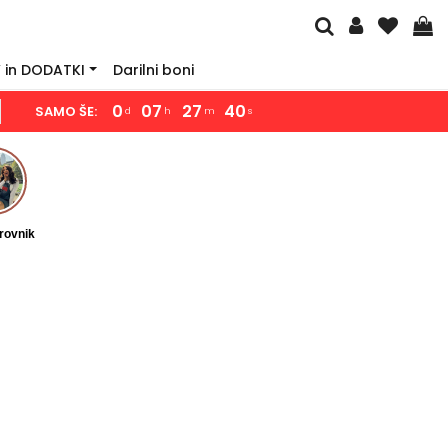
 in DODATKI
Darilni boni
0
07
27
37
SAMO ŠE:
d
h
m
s
rovnik